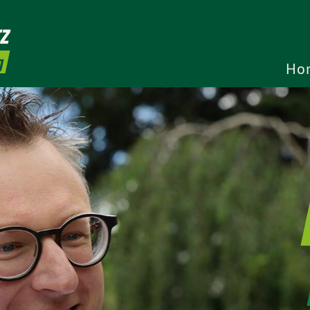
z
g
Ho